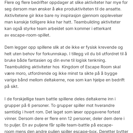
Flere og flere bedrifter oppdager at slike aktiviteter har mye for
seg dersom man ønsker å øke produktiviteten til de ansatte.
Aktivitetene gir ikke bare ny inspirasjon gjennom opplevelser
man kanskje tidligere ikke har hatt. Teambuilding aktiviteter
kan også styrke team arbeidet som kommer i etterkant
av escape-room-spillet.
Dem legger opp spillene slik at de ikke er fysisk krevende og
helt uten behov for forkunnskap. I tillegg vil du bli utfordret til å
bruke både fantasien og din evne til logisk tenkning.
Teambuilding aktiviteter hos Kingdom of Escape Room skal
være moro, utfordrende og ikke minst ta sikte på å bygge
varige bånd mellom deltakerne, noe som kan hjelpe en bedrift
på sikt.
I de forskjellige team battle spillene deles deltakerne inn i
grupper på 6 personer. To grupper spiller mot hverandre
samtidig i hvert rom. Det laget som løser oppgavene fortest
vinner. Dersom dere er flere enn 12 personer, deler dem dere i
to puljer. En av puljene får spille team-battle på escape-
room mens den andre puljen spiller escape-box. Deretter bytter