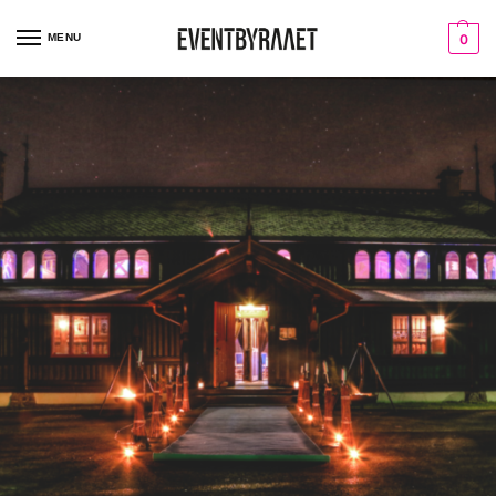
MENU
0
Julebord
Vi planlegger, organiserer og gjennomfører ditt julebord