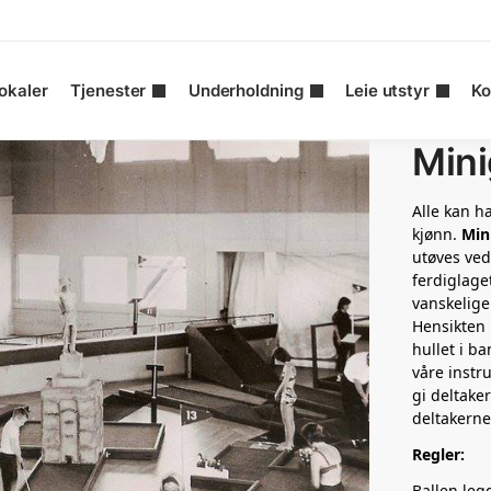
okaler
Tjenester
Underholdning
Leie utstyr
Ko
Mini
Alle kan ha
kjønn.
Min
utøves ved
ferdiglage
vanskelige
Hensikten m
hullet i b
våre instr
gi deltaker
deltakerne
Regler:
Ballen leg