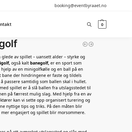
booking@eventbyraaet.no
ntakt
0
Søk
golf
 glede av spillet – uansett alder – styrke og
igolf,
også kalt
banegolf,
er en sport som
 hjelp av en minigolfkølle og en ball på en
t bane der hindringene er faste og tildels
 å passere samtidig som ballen skal i hullet.
ed spillet er å slå ballen fra utslagsstedet til
anen på færrest mulig slag. Med hjelp fra en av
uktører kan vi sette opp organisert turering og
ne nyttige tips og triks. På den måten blir
 mer engasjert og spillet blir morsommere.
ges på ett avmerket utslagssted og slås med