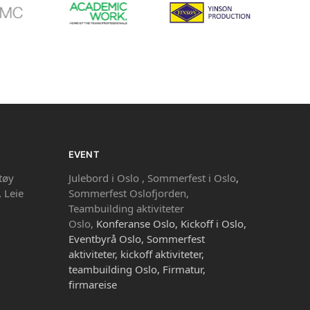
EVENT
tøy
Julebord i Oslo ,
Sommerfest i Oslo
,
,
Leie
Sommerfest Oslofjorden,
Teambuilding aktiviteter
Oslo,
Konferanse Oslo, Kickoff i Oslo,
Eventbyrå Oslo, Sommerfest
aktiviteter, kickoff aktiviteter,
teambuilding Oslo, Firmatur,
firmareise