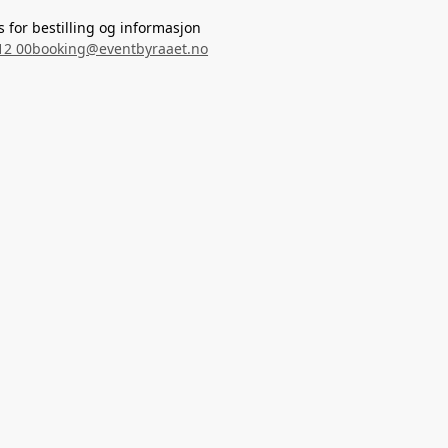
s for bestilling og informasjon
12 00
booking@eventbyraaet.no