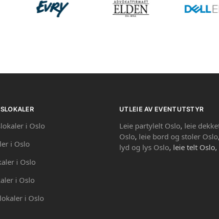
PSLOKALER
UTLEIE AV EVENTUTSTYR
lokaler i Oslo
Leie partylelt Oslo
,
leie dekke
Oslo
,
leie bord og stoler Oslo
ler i Oslo
lyd og lys Oslo
, leie telt Oslo,
kaler i Oslo
aler i Oslo
lokaler i Oslo