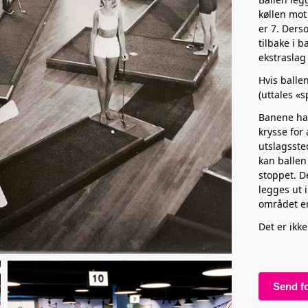
køllen mot
er 7. Ders
tilbake i 
ekstraslag
Hvis ballen
(uttales «s
Banene har
krysse for
utslagsste
kan ballen
stoppet. D
legges ut 
området er
Det er ikke
Send f