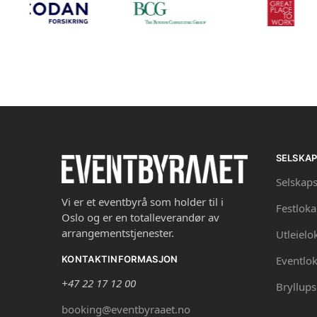
SELSKA
Selskaps
Vi er et eventbyrå som holder til i
Festloka
Oslo og er en totalleverandør av
arrangementstjenester.
Utleielo
Eventlok
KONTAKTINFORMASJON
+47 22 17 12 00
Bryllups
booking@eventbyraaet.no