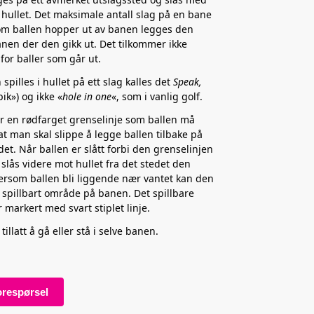
 hullet. Det maksimale antall slag på en bane
om ballen hopper ut av banen legges den
banen der den gikk ut. Det tilkommer ikke
 for baller som går ut.
 spilles i hullet på ett slag kalles det
Speak,
pik») og ikke «
hole in one
«, som i vanlig golf.
 en rødfarget grenselinje som ballen må
 at man skal slippe å legge ballen tilbake på
det. Når ballen er slått forbi den grenselinjen
 slås videre mot hullet fra det stedet den
ersom ballen bli liggende nær vantet kan den
i spillbart område på banen. Det spillbare
 markert med svart stiplet linje.
 tillatt å gå eller stå i selve banen.
orespørsel