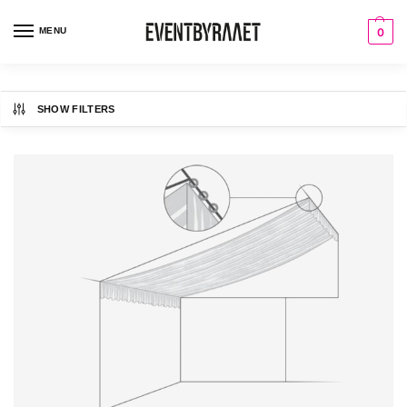
MENU
0
SHOW FILTERS