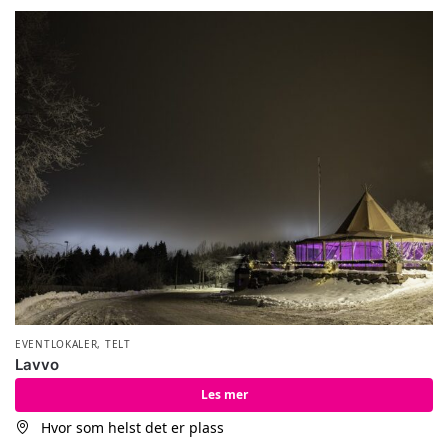
EVENTLOKALER
,
TELT
Lavvo
Les mer
Hvor som helst det er plass