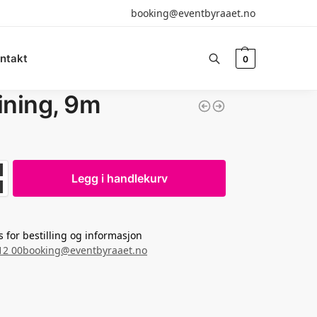
booking@eventbyraaet.no
ntakt
0
Søk
lining, 9m
Legg i handlekurv
s for bestilling og informasjon
12 00
booking@eventbyraaet.no