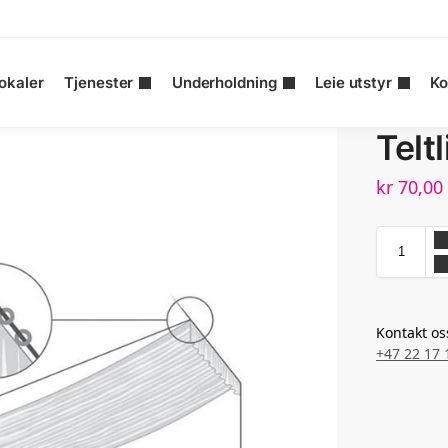
okaler
Tjenester
Underholdning
Leie utstyr
Ko
Telt
kr
70,00
Kontakt os
+47 22 17 