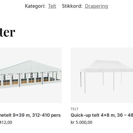
Kategori:
Telt
Stikkord:
Drapering
ter
TELT
etelt 9×39 m, 312-410 pers
Quick-up telt 4×8 m, 36 – 4
412,00
kr
5.000,00