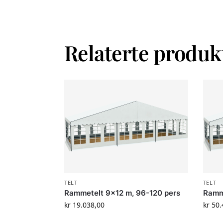
Relaterte produk
TELT
TELT
Rammetelt 9×12 m, 96-120 pers
Ramm
kr
19.038,00
kr
50.