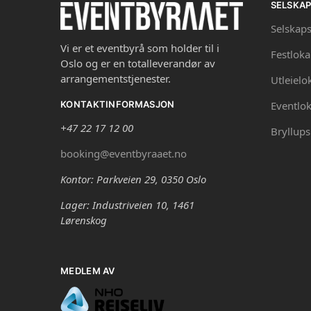
SELSKA
Selskaps
Vi er et eventbyrå som holder til i
Festloka
Oslo og er en totalleverandør av
arrangementstjenester.
Utleielo
Eventlok
KONTAKTINFORMASJON
+47 22 17 12 00
Bryllups
booking@eventbyraaet.no
Kontor: Parkveien 29, 0350 Oslo
Lager: Industriveien 10, 1461
Lørenskog
MEDLEM AV