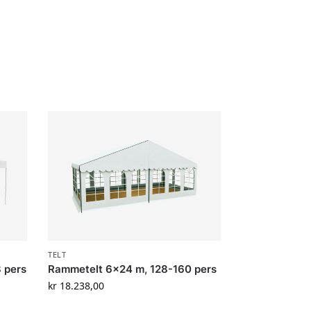
TELT
8 pers
Rammetelt 6×24 m, 128-160 pers
kr
18.238,00