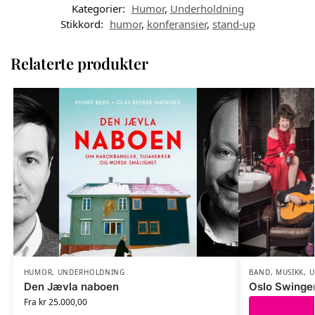
Kategorier:
Humor
,
Underholdning
Stikkord:
humor
,
konferansier
,
stand-up
Relaterte produkter
HUMOR
,
UNDERHOLDNING
BAND
,
MUSIKK
,
U
Den Jævla naboen
Oslo Swinge
Fra
kr
25.000,00