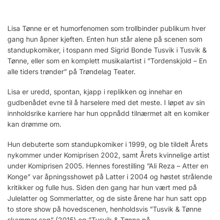
Lisa Tønne er et humorfenomen som trollbinder publikum hver
gang hun åpner kjeften. Enten hun står alene på scenen som
standupkomiker, i tospann med Sigrid Bonde Tusvik i Tusvik &
Tønne, eller som en komplett musikalartist i ”Tordenskjold – En
alle tiders trønder” på Trøndelag Teater.
Lisa er uredd, spontan, kjapp i replikken og innehar en
gudbenådet evne til å harselere med det meste. I løpet av sin
innholdsrike karriere har hun oppnådd tilnærmet alt en komiker
kan drømme om.
Hun debuterte som standupkomiker i 1999, og ble tildelt Årets
nykommer under Komiprisen 2002, samt Årets kvinnelige artist
under Komiprisen 2005. Hennes forestilling ”Ali Reza – Atter en
Konge” var åpningsshowet på Latter i 2004 og høstet strålende
kritikker og fulle hus. Siden den gang har hun vært med på
Julelatter og Sommerlatter, og de siste årene har hun satt opp
to store show på hovedscenen, henholdsvis ”Tusvik & Tønne
skammer seg” (2015) og ”Tusvik & Tønne på