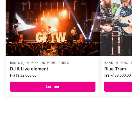
BAND
,
DJ
,
MUSIKK
,
UNDERHOLDNING
BAND
,
MUSIKK
,
U
DJ & Live element
Blue Tram
Fra
kr
32.000,00
Fra
kr
38.000,00
Les mer