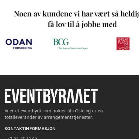
Noen av kundene vi har vært så heldi
få lov til å jobbe med
Vi er et eventbyrå som holder til i Oslo og er en
totalleverandør av arrangementstjenester.
KONTAKTINFORMASJON
+47 22 17 12 00