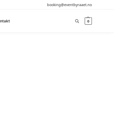
booking@eventbyraaet.no
ntakt
0
Søk