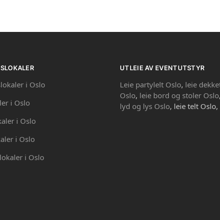
PSLOKALER
UTLEIE AV EVENTUTSTYR
lokaler i Oslo
Leie partylelt Oslo
,
leie dekke
Oslo
,
leie bord og stoler Oslo
ler i Oslo
lyd og lys Oslo
, leie telt Oslo,
kaler i Oslo
aler i Oslo
lokaler i Oslo