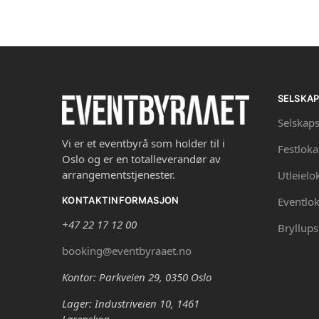
SELSKA
Selskaps
Vi er et eventbyrå som holder til i
Festloka
Oslo og er en totalleverandør av
arrangementstjenester.
Utleielo
Eventlok
KONTAKTINFORMASJON
+47 22 17 12 00
Bryllups
booking@eventbyraaet.no
Kontor: Parkveien 29, 0350 Oslo
Lager: Industriveien 10, 1461
Lørenskog