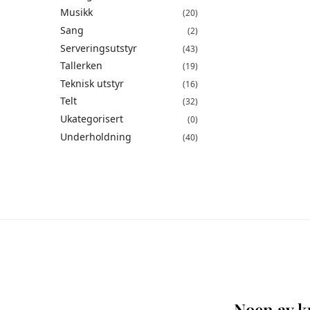
Musikk
(20)
Sang
(2)
Serveringsutstyr
(43)
Tallerken
(19)
Teknisk utstyr
(16)
Telt
(32)
Ukategorisert
(0)
Underholdning
(40)
Noen av ku