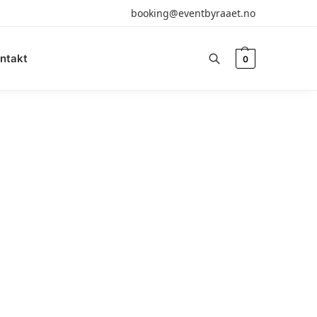
booking@eventbyraaet.no
ntakt
0
Søk