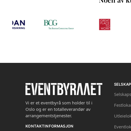
SELSKA
Selskaps
Vi er et eventbyrå som holder til i
Festloka
Oslo og er en totalleverandør av
arrangementstjenester.
Utleielo
Eventlok
KONTAKTINFORMASJON