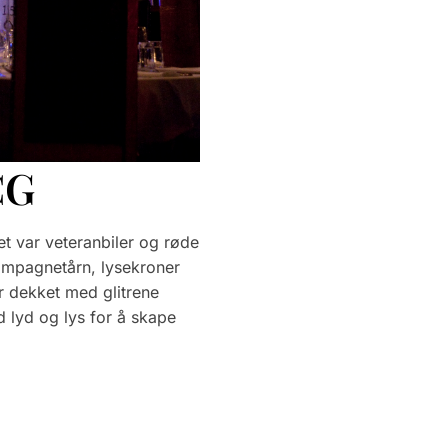
CG
t var veteranbiler og røde
ampagnetårn, lysekroner
r dekket med glitrene
ed lyd og lys for å skape