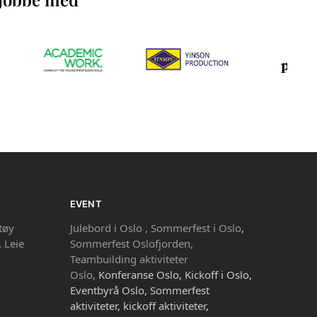
EVENT
tøy
Julebord i Oslo ,
Sommerfest i Oslo
,
,
Leie
Sommerfest Oslofjorden,
Teambuilding aktiviteter
Oslo,
Konferanse Oslo, Kickoff i Oslo,
Eventbyrå Oslo, Sommerfest
aktiviteter, kickoff aktiviteter,