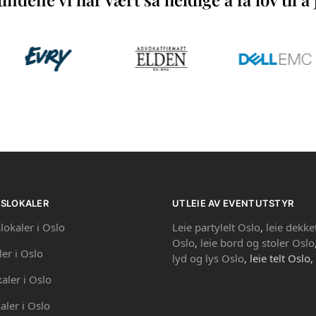
PSLOKALER
UTLEIE AV EVENTUTSTYR
lokaler i Oslo
Leie partylelt Oslo
,
leie dekke
Oslo
,
leie bord og stoler Oslo
ler i Oslo
lyd og lys Oslo
, leie telt Oslo,
kaler i Oslo
aler i Oslo