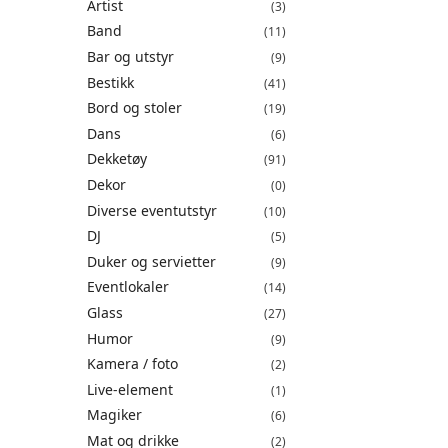
Artist
(3)
Band
(11)
Bar og utstyr
(9)
Bestikk
(41)
Bord og stoler
(19)
Dans
(6)
Dekketøy
(91)
Dekor
(0)
Diverse eventutstyr
(10)
DJ
(5)
Duker og servietter
(9)
Eventlokaler
(14)
Glass
(27)
Humor
(9)
Kamera / foto
(2)
Live-element
(1)
Magiker
(6)
Mat og drikke
(2)