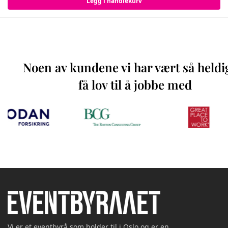
Legg i handlekurv
Noen av kundene vi har vært så heldi
få lov til å jobbe med
Vi er et eventbyrå som holder til i Oslo og er en