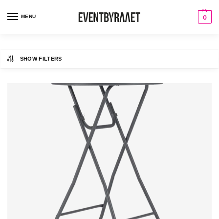
MENU
0
SHOW FILTERS