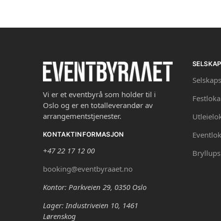
SELSKA
Selskaps
Vi er et eventbyrå som holder til i
Festloka
Oslo og er en totalleverandør av
arrangementstjenester.
Utleielo
Eventlok
KONTAKTINFORMASJON
+47 22 17 12 00
Bryllups
booking@eventbyraaet.no
Kontor: Parkveien 29, 0350 Oslo
Lager: Industriveien 10, 1461
Lørenskog