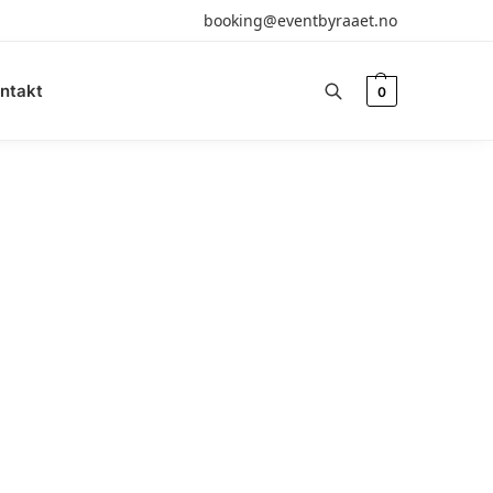
booking@eventbyraaet.no
ntakt
0
Søk