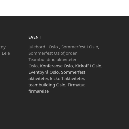
EVENT
tøy
Julebord i Oslo ,
Sommerfest i Oslo
,
,
Leie
Sommerfest Oslofjorden,
Teambuilding aktiviteter
Oslo,
Konferanse Oslo, Kickoff i Oslo,
Eventbyrå Oslo, Sommerfest
aktiviteter, kickoff aktiviteter,
teambuilding Oslo, Firmatur,
firmareise