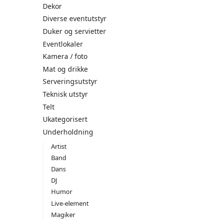
Dekor
Diverse eventutstyr
Duker og servietter
Eventlokaler
Kamera / foto
Mat og drikke
Serveringsutstyr
Teknisk utstyr
Telt
Ukategorisert
Underholdning
Artist
Band
Dans
DJ
Humor
Live-element
Magiker