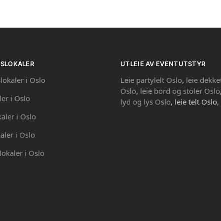
PSLOKALER
UTLEIE AV EVENTUTSTYR
lokaler i Oslo
Leie partylelt Oslo
,
leie dekke
Oslo
,
leie bord og stoler Oslo
ler i Oslo
lyd og lys Oslo
, leie telt Oslo,
kaler i Oslo
aler i Oslo
lokaler i Oslo