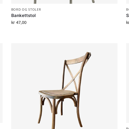
BORD OG STOLER
B
Bankettstol
S
kr
47,00
k
B