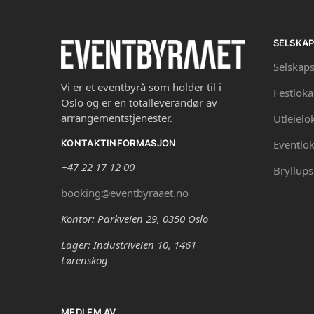
SELSKA
Selskaps
Vi er et eventbyrå som holder til i
Festloka
Oslo og er en totalleverandør av
arrangementstjenester.
Utleielo
Eventlok
KONTAKTINFORMASJON
+47 22 17 12 00
Bryllups
booking@eventbyraaet.no
Kontor: Parkveien 29, 0350 Oslo
Lager: Industriveien 10, 1461
Lørenskog
MEDLEM AV