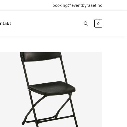
booking@eventbyraaet.no
ntakt
0
Søk