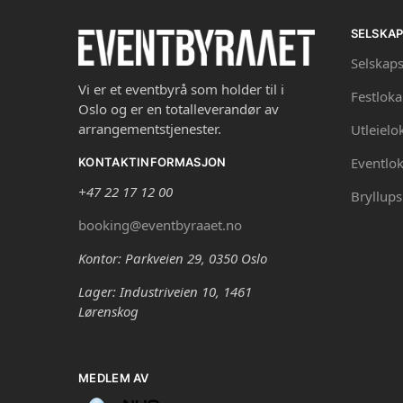
SELSKA
Selskaps
Vi er et eventbyrå som holder til i
Festloka
Oslo og er en totalleverandør av
arrangementstjenester.
Utleielo
Eventlok
KONTAKTINFORMASJON
+47 22 17 12 00
Bryllups
booking@eventbyraaet.no
Kontor: Parkveien 29, 0350 Oslo
Lager: Industriveien 10, 1461
Lørenskog
MEDLEM AV