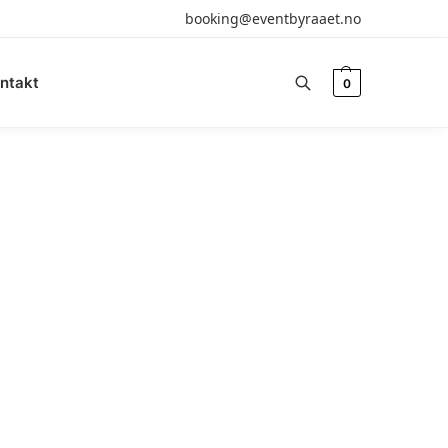
booking@eventbyraaet.no
ntakt
0
Søk