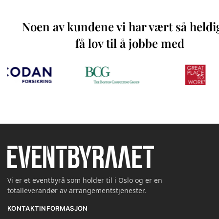
Noen av kundene vi har vært så heldi
få lov til å jobbe med
Vi er et eventbyrå som holder til i Oslo og er en
totalleverandør av arrangementstjenester.
KONTAKTINFORMASJON