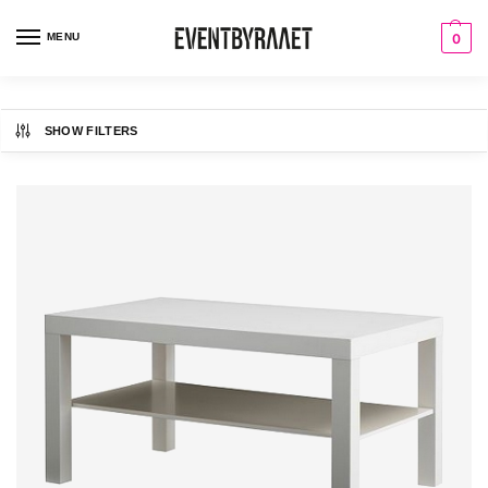
MENU
0
SHOW FILTERS