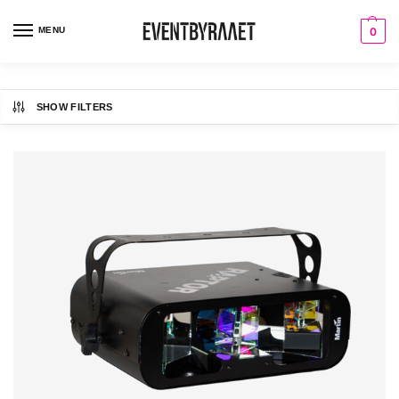
MENU
0
SHOW FILTERS