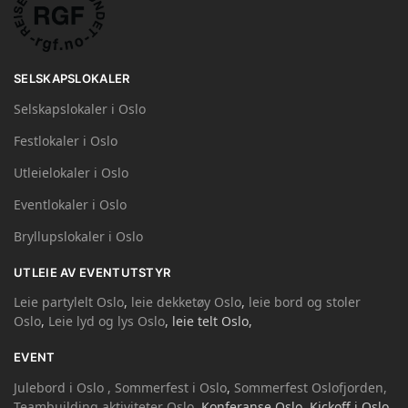
SELSKAPSLOKALER
Selskapslokaler i Oslo
Festlokaler i Oslo
Utleielokaler i Oslo
Eventlokaler i Oslo
Bryllupslokaler i Oslo
UTLEIE AV EVENTUTSTYR
Leie partylelt Oslo
,
leie dekketøy Oslo
,
leie bord og stoler
Oslo
,
Leie lyd og lys Oslo
, leie telt Oslo,
EVENT
Julebord i Oslo ,
Sommerfest i Oslo
,
Sommerfest Oslofjorden,
Teambuilding aktiviteter Oslo,
Konferanse Oslo, Kickoff i Oslo,