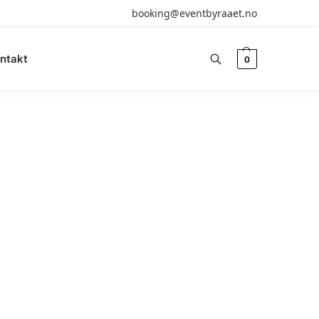
booking@eventbyraaet.no
ntakt
0
Søk