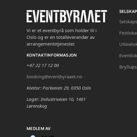
SELSKA
Selskaps
Vi er et eventbyrå som holder til i
Festloka
Oslo og er en totalleverandør av
arrangementstjenester.
Utleielo
Eventlok
KONTAKTINFORMASJON
+47 22 17 12 00
Bryllups
booking@eventbyraaet.no
Kontor: Parkveien 29, 0350 Oslo
Lager: Industriveien 10, 1461
Lørenskog
MEDLEM AV