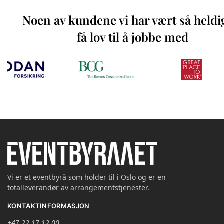
Noen av kundene vi har vært så heldi
få lov til å jobbe med
Vi er et eventbyrå som holder til i Oslo og er en
totalleverandør av arrangementstjenester.
KONTAKTINFORMASJON
+47 22 17 12 00