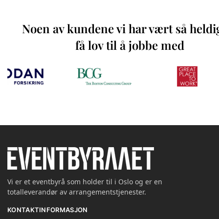
Noen av kundene vi har vært så heldi
få lov til å jobbe med
Vi er et eventbyrå som holder til i Oslo og er en
totalleverandør av arrangementstjenester.
KONTAKTINFORMASJON