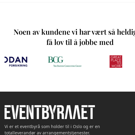
Noen av kundene vi har vært så heldi
få lov til å jobbe med
Vi er et eventbyrå som holder til i Oslo og er en
totalleverandør av arrangementstjenester.