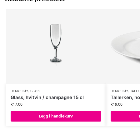
DEKKETØY
,
GLASS
DEKKETØY
,
TALL
Glass, hvitvin / champagne 15 cl
Tallerken, h
kr
7,00
kr
9,00
Legg i handlekurv