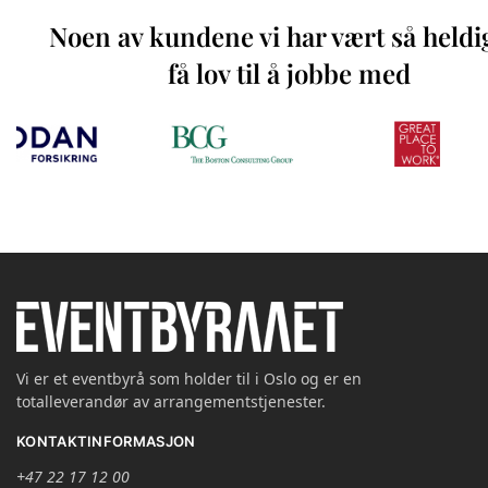
Noen av kundene vi har vært så heldi
få lov til å jobbe med
Vi er et eventbyrå som holder til i Oslo og er en
totalleverandør av arrangementstjenester.
KONTAKTINFORMASJON
+47 22 17 12 00