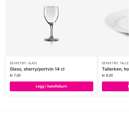
DEKKETØY
,
GLASS
DEKKETØY
,
TALL
Glass, sherry/portvin 14 cl
Tallerken, h
kr
7,00
kr
8,00
Legg i handlekurv