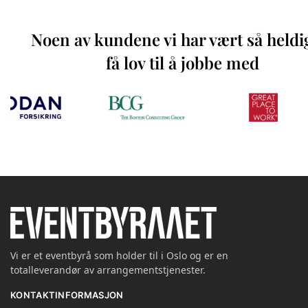
Noen av kundene vi har vært så heldi
få lov til å jobbe med
Vi er et eventbyrå som holder til i Oslo og er en
totalleverandør av arrangementstjenester.
KONTAKTINFORMASJON