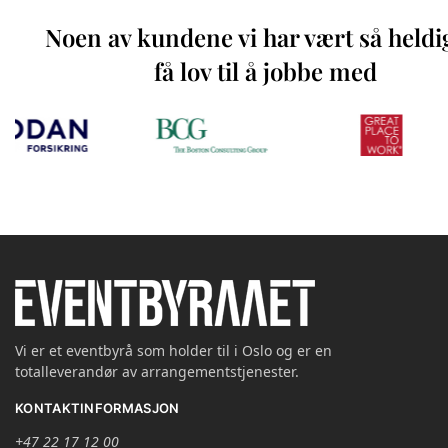
Noen av kundene vi har vært så heldi
få lov til å jobbe med
Vi er et eventbyrå som holder til i Oslo og er en
totalleverandør av arrangementstjenester.
KONTAKTINFORMASJON
+47 22 17 12 00