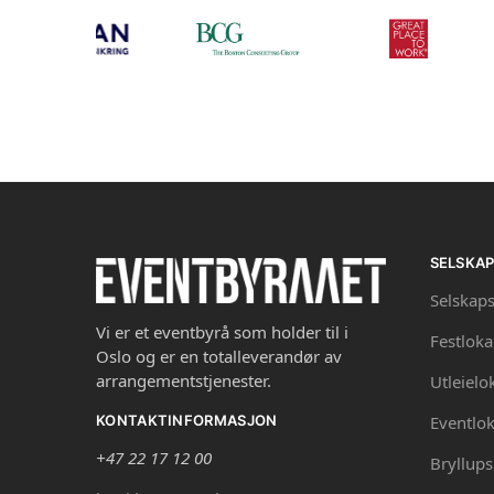
SELSKA
Selskaps
Vi er et eventbyrå som holder til i
Festloka
Oslo og er en totalleverandør av
arrangementstjenester.
Utleielo
Eventlok
KONTAKTINFORMASJON
+47 22 17 12 00
Bryllups