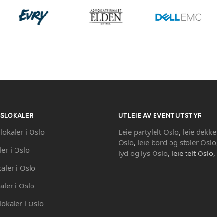
PSLOKALER
UTLEIE AV EVENTUTSTYR
lokaler i Oslo
Leie partylelt Oslo
,
leie dekke
Oslo
,
leie bord og stoler Oslo
ler i Oslo
lyd og lys Oslo
, leie telt Oslo,
kaler i Oslo
aler i Oslo
lokaler i Oslo