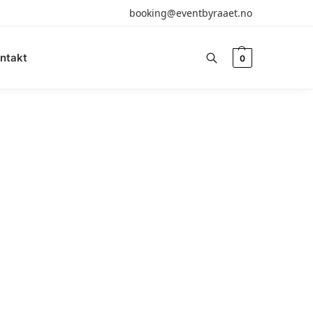
booking@eventbyraaet.no
ntakt
0
Søk