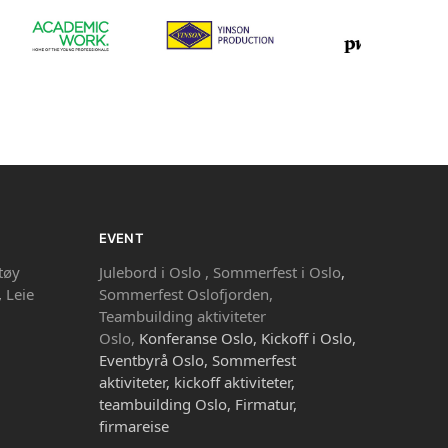
EVENT
tøy
Julebord i Oslo ,
Sommerfest i Oslo
,
,
Leie
Sommerfest Oslofjorden,
Teambuilding aktiviteter
Oslo,
Konferanse Oslo, Kickoff i Oslo,
Eventbyrå Oslo, Sommerfest
aktiviteter, kickoff aktiviteter,
teambuilding Oslo, Firmatur,
firmareise