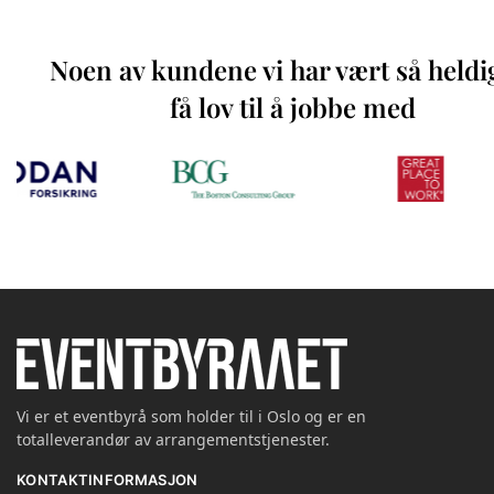
Noen av kundene vi har vært så heldi
få lov til å jobbe med
Vi er et eventbyrå som holder til i Oslo og er en
totalleverandør av arrangementstjenester.
KONTAKTINFORMASJON