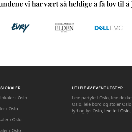
ndene vi har vært så heldige å få lov til 
PSLOKALER
UTLEIE AV EVENTUTSTYR
lokaler i Oslo
Leie partylelt Oslo
,
leie dekke
Oslo
,
leie bord og stoler Oslo
ler i Oslo
lyd og lys Oslo
, leie telt Oslo,
kaler i Oslo
aler i Oslo