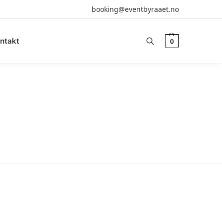
booking@eventbyraaet.no
ntakt
0
Søk