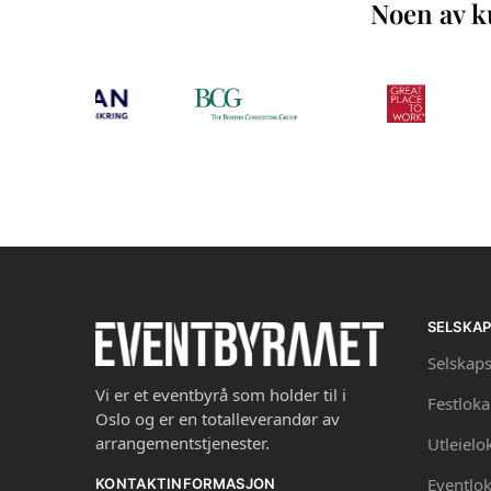
Noen av ku
SELSKA
Selskaps
Vi er et eventbyrå som holder til i
Festloka
Oslo og er en totalleverandør av
arrangementstjenester.
Utleielo
Eventlok
KONTAKTINFORMASJON