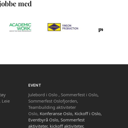
å jobbe med
EVENT
tøy
Julebord i Oslo ,
Sommerfest i Oslo
,
,
Leie
Sommerfest Oslofjorden,
Teambuilding aktiviteter
Oslo,
Konferanse Oslo, Kickoff i Oslo,
Eventbyrå Oslo, Sommerfest
aktiviteter, kickoff aktiviteter,