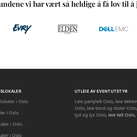
ndene vi har vært så heldige å få lov til 
PSLOKALER
UTLEIE AV EVENTUTSTYR
lokaler i Oslo
Leie partylelt Oslo
,
leie dekke
Oslo
,
leie bord og stoler Oslo
ler i Oslo
lyd og lys Oslo
, leie telt Oslo,
kaler i Oslo
aler i Oslo