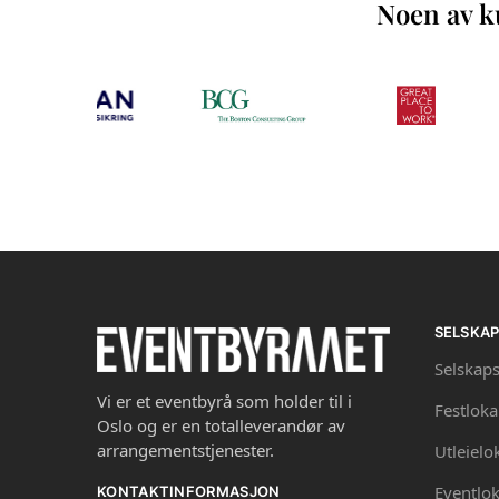
Noen av ku
SELSKA
Selskaps
Vi er et eventbyrå som holder til i
Festloka
Oslo og er en totalleverandør av
arrangementstjenester.
Utleielo
Eventlok
KONTAKTINFORMASJON