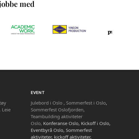
å jobbe med
EVENT
tøy
Julebord i Oslo ,
Sommerfest i Oslo
,
,
Leie
Sommerfest Oslofjorden,
Teambuilding aktiviteter
Oslo,
Konferanse Oslo, Kickoff i Oslo,
Eventbyrå Oslo, Sommerfest
aktiviteter, kickoff aktiviteter,