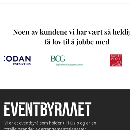
Noen av kundene vi har vært så heldi
få lov til å jobbe med
Vi er et eventbyrå som holder til i Oslo og er en
totalleverandør av arrangementstjenester.