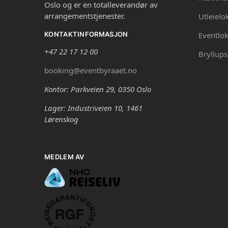
Oslo og er en totalleverandør av
arrangementstjenester.
Utleielo
Eventlok
KONTAKTINFORMASJON
+47 22 17 12 00
Bryllups
booking@eventbyraaet.no
Kontor: Parkveien 29, 0350 Oslo
Lager: Industriveien 10, 1461
Lørenskog
MEDLEM AV