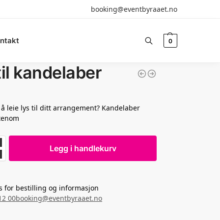
booking@eventbyraaet.no
ntakt
0
Søk
til kandelaber
å leie lys til ditt arrangement? Kandelaber
tenom
Legg i handlekurv
s for bestilling og informasjon
12 00
booking@eventbyraaet.no