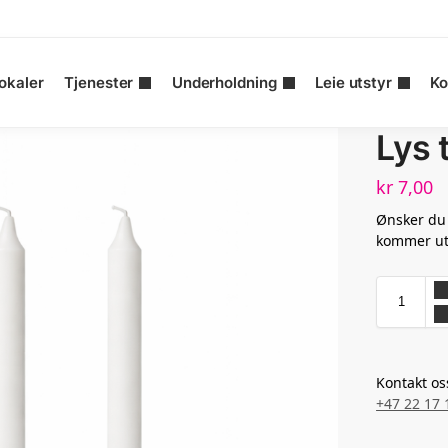
okaler
Tjenester
Underholdning
Leie utstyr
Ko
Lys 
kr
7,00
Ønsker du 
kommer u
Kontakt os
+47 22 17 