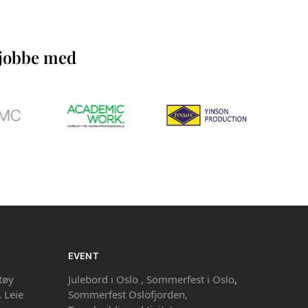
å jobbe med
EVENT
tøy
Julebord i Oslo ,
Sommerfest i Oslo
,
,
Leie
Sommerfest Oslofjorden,