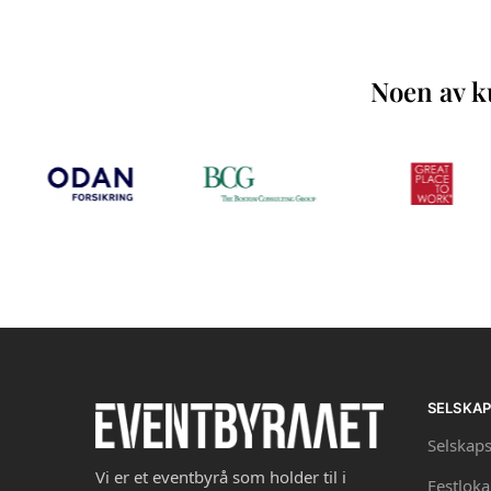
Noen av ku
SELSKA
Selskaps
Vi er et eventbyrå som holder til i
Festloka