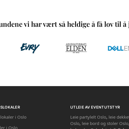
ndene vi har vært så heldige å få lov til 
PSLOKALER
UTLEIE AV EVENTUTSTYR
lokaler i Oslo
Leie partylelt Oslo
,
leie dekke
Oslo
,
leie bord og stoler Oslo
ler i Oslo