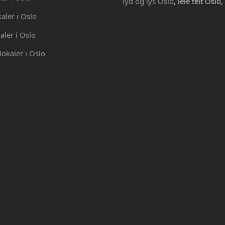
lyd og lys Oslo
, leie telt Oslo,
kaler i Oslo
aler i Oslo
lokaler i Oslo