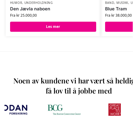
HUMOR
,
UNDERHOLDNING
BAND
,
MUSIKK
,
U
Den Jævla naboen
Blue Tram
Fra
kr
25.000,00
Fra
kr
38.000,00
Les mer
Noen av kundene vi har vært så heldi
få lov til å jobbe med