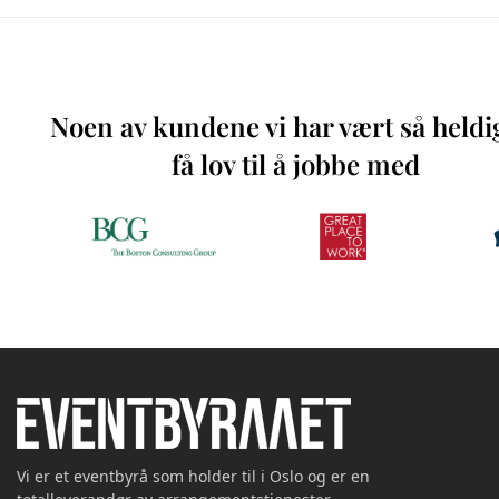
Noen av kundene vi har vært så heldi
få lov til å jobbe med
Vi er et eventbyrå som holder til i Oslo og er en