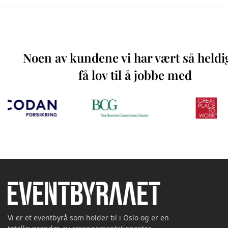
Noen av kundene vi har vært så heldi
få lov til å jobbe med
Vi er et eventbyrå som holder til i Oslo og er en