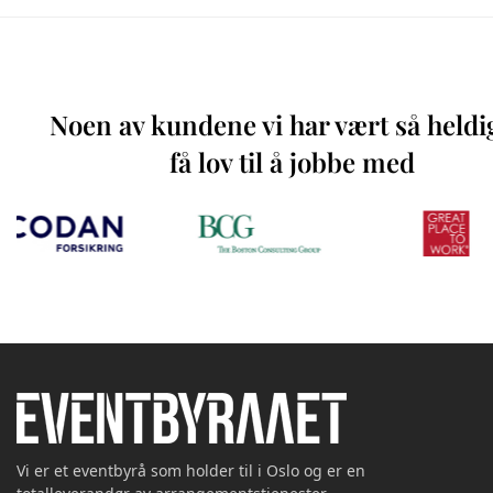
Noen av kundene vi har vært så heldi
få lov til å jobbe med
Vi er et eventbyrå som holder til i Oslo og er en