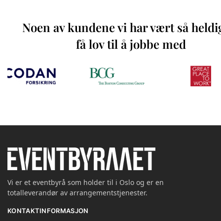
Noen av kundene vi har vært så heldi
få lov til å jobbe med
Vi er et eventbyrå som holder til i Oslo og er en
totalleverandør av arrangementstjenester.
KONTAKTINFORMASJON