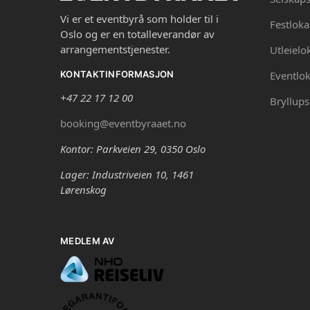
Vi er et eventbyrå som holder til i
Festloka
Oslo og er en totalleverandør av
arrangementstjenester.
Utleielo
Eventlok
KONTAKTINFORMASJON
+47 22 17 12 00
Bryllups
booking@eventbyraaet.no
Kontor: Parkveien 29, 0350 Oslo
Lager: Industriveien 10, 1461
Lørenskog
MEDLEM AV