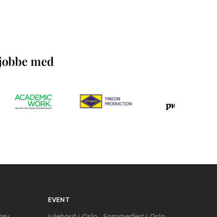
å jobbe med
EVENT
tøy
Julebord i Oslo ,
Sommerfest i Oslo
,