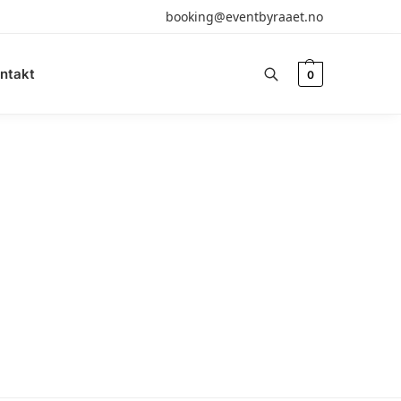
booking@eventbyraaet.no
ntakt
0
Søk