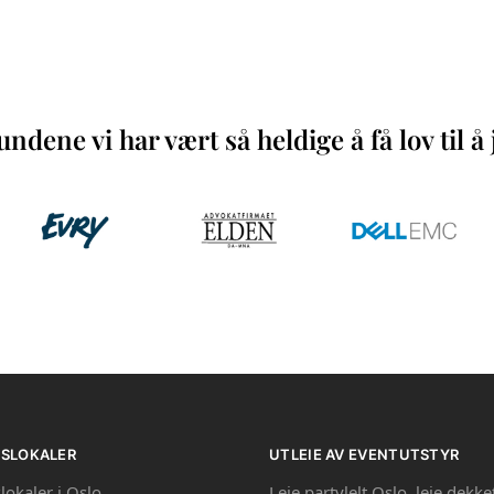
ndene vi har vært så heldige å få lov til 
PSLOKALER
UTLEIE AV EVENTUTSTYR
lokaler i Oslo
Leie partylelt Oslo
,
leie dekke