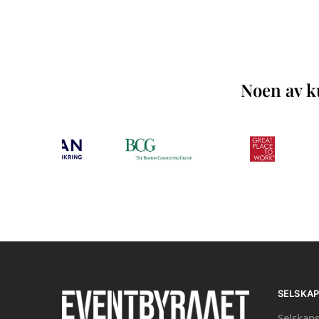
Noen av ku
SELSKA
Selskaps